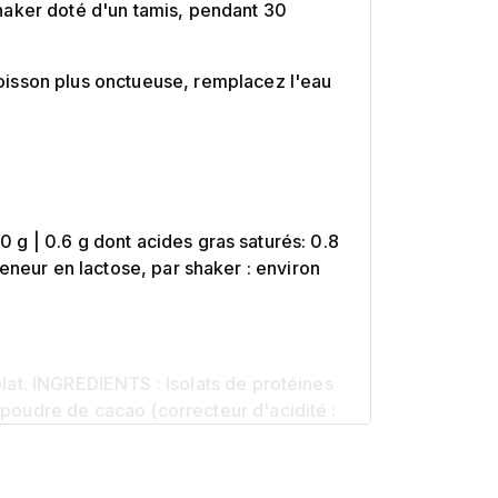
haker doté d'un tamis, pendant 30
oisson plus onctueuse, remplacez l'eau
0 g | 0.6 g dont acides gras saturés: 0.8
 Teneur en lactose, par shaker : environ
lat. INGREDIENTS : Isolats de protéines
oudre de cacao (correcteur d'acidité :
ERGENES Peut contenir des traces