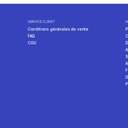
nceintes et - de 14 ans.
SERVICE CLIENT
N
Conditions générales de vente
P
FAQ
C
CGU
D
S
A
F
D
P