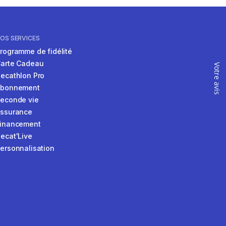
OS SERVICES
rogramme de fidélité
arte Cadeau
Votre avis
ecathlon Pro
Abonnement
econde vie
ssurance
inancement
ecat'Live
ersonnalisation