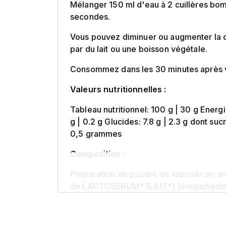
Mélanger 150 ml d'eau à 2 cuillères bo
secondes.
Vous pouvez diminuer ou augmenter la q
par du lait ou une boisson végétale.
Consommez dans les 30 minutes après 
Valeurs nutritionnelles :
Tableau nutritionnel: 100 g | 30 g Energi
g | 0.2 g Glucides: 7.8 g | 2.3 g dont suc
0,5 grammes
Composition :
Préparation en poudre de lactosérum aro
de LACTOSERUM* (LAIT*) (émulsifiants: 
carbonate de potassium), édulcorant : 
éventuelles de : GLUTEN, OEUF, SULF