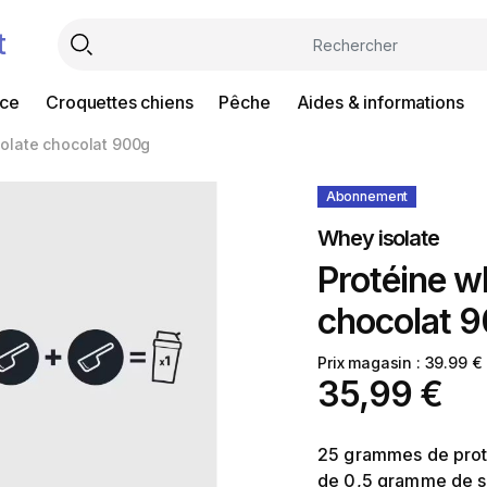
t
nce
Croquettes chiens
Pêche
Aides & informations
olate chocolat 900g
Abonnement
Whey isolate
Protéine w
chocolat 
Prix magasin : 39.99 €
35,99 €
25 grammes de prot
de 0,5 gramme de su