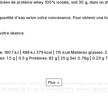
mbées de protéine whey 100% isolate, soit 30 g, dans un s
uantité d'eau selon votre convenance. Pour obtenir une b
votre séance.
e: 1607 kJ | 488 kJ 379 kcal | 115 kcal Matières grasses: 2.
res: 1.5 g | 0.5 g Protéines: 82 g | 25 g Sel: 0.76g | 0.23 g
Plus
matisée, avec édulcorant. Riche en protéines. Goût choco
lécithines de SOJA* et tournesol) 94%, arômes naturels, p
glycosides de stéviol produits par voie enzymatique. *ALL
ITES, POISSON, CELERI, FRUITS A COQUE, MOUTARDE.