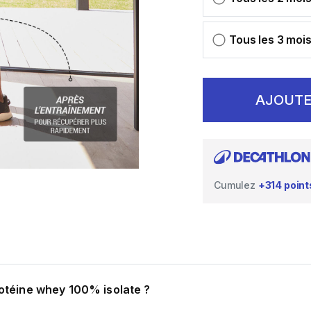
Tous les 3 moi
AJOUTE
Cumulez
+314 point
otéine whey 100% isolate ?