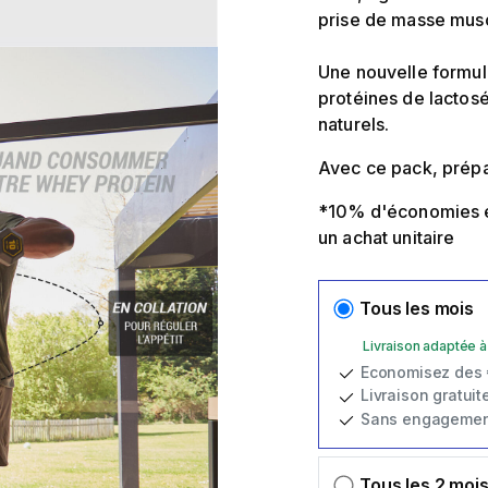
prise de masse musc
Une nouvelle formul
protéines de lactos
naturels.
Avec ce pack, prépa
*10% d'économies e
un achat unitaire
Tous les mois
Livraison adaptée à
Economisez des
Livraison gratuite
Sans engagemen
Tous les 2 moi