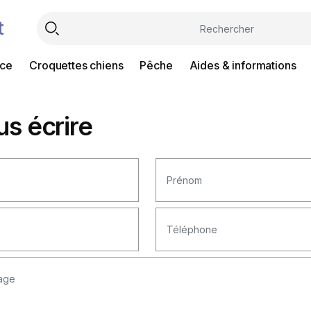
t
nce
Croquettes chiens
Pêche
Aides & informations
s écrire