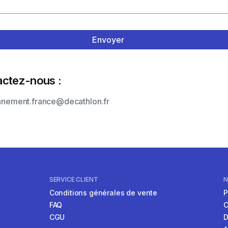
Envoyer
ctez-nous :
SERVICE CLIENT
N
Conditions générales de vente
P
FAQ
C
CGU
D