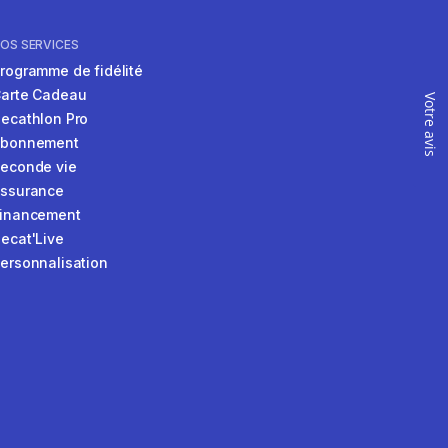
OS SERVICES
rogramme de fidélité
arte Cadeau
Votre avis
ecathlon Pro
Abonnement
econde vie
ssurance
inancement
ecat'Live
ersonnalisation