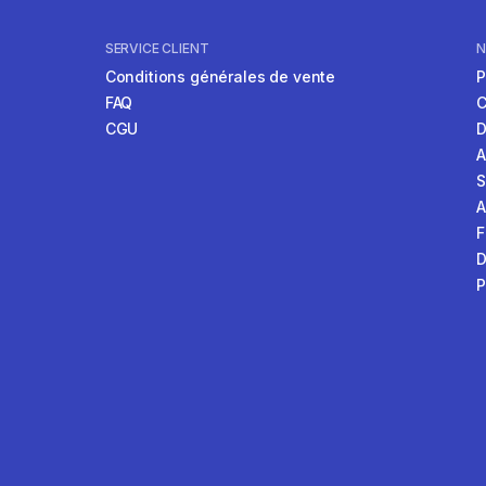
SERVICE CLIENT
N
Conditions générales de vente
P
FAQ
C
CGU
D
S
A
F
D
P