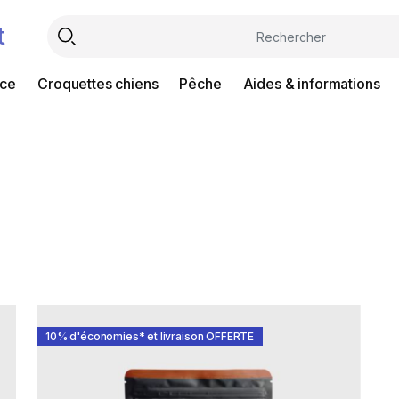
t
nce
Croquettes chiens
Pêche
Aides & informations
10% d'économies* et livraison OFFERTE